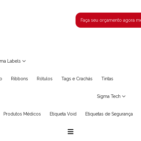
Faça seu orçamento agora 
igma Labels
co
Ribbons
Rótulos
Tags e Crachás
Tintas
Sigma Tech
Produtos Médicos
Etiqueta Void
Etiquetas de Segurança