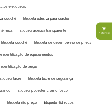
tulos e etiquetas
siva couchê
Etiqueta adesiva para crachá
a térmica
Etiqueta adesiva transparente
0
iten(s)
Etiqueta couchê
Etiqueta de desempenho de pneus
 de identificação de equipamentos
e identificação de peças
Etiqueta lacre
Etiqueta lacre de segurança
 branco
Etiqueta poliester cromo fosco
e
Etiqueta rfid preço
Etiqueta rfid roupa