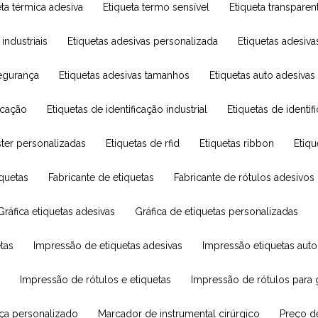
ueta térmica adesiva
Etiqueta termo sensível
Etiqueta transpare
 industriais
Etiquetas adesivas personalizada
Etiquetas adesi
segurança
Etiquetas adesivas tamanhos
Etiquetas auto adesivas
ficação
Etiquetas de identificação industrial
Etiquetas de ident
éster personalizadas
Etiquetas de rfid
Etiquetas ribbon
Etiq
iquetas
Fabricante de etiquetas
Fabricante de rótulos adesivos
Gráfica etiquetas adesivas
Gráfica de etiquetas personalizadas
tas
Impressão de etiquetas adesivas
Impressão etiquetas aut
s
Impressão de rótulos e etiquetas
Impressão de rótulos para 
nça personalizado
Marcador de instrumental cirúrgico
Preço d